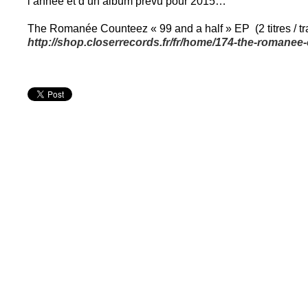
l’année et d’un album prévu pour 2015…
The Romanée Counteez « 99 and a half » EP (2 titres / tra
http://shop.closerrecords.fr/fr/home/174-the-romanee