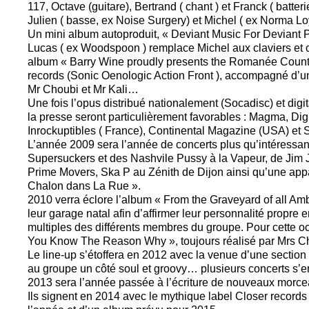
117, Octave (guitare), Bertrand ( chant ) et Franck ( batterie
Julien ( basse, ex Noise Surgery) et Michel ( ex Norma Loy
Un mini album autoproduit, « Deviant Music For Deviant 
Lucas ( ex Woodspoon ) remplace Michel aux claviers et c
album « Barry Wine proudly presents the Romanée Counte
records (Sonic Oenologic Action Front ), accompagné d’un c
Mr Choubi et Mr Kali…
Une fois l’opus distribué nationalement (Socadisc) et digi
la presse seront particulièrement favorables : Magma, Dig
Inrockuptibles ( France), Continental Magazine (USA) et 
L’année 2009 sera l’année de concerts plus qu’intéressant
Supersuckers et des Nashvile Pussy à la Vapeur, de Jim
Prime Movers, Ska P au Zénith de Dijon ainsi qu’une appar
Chalon dans La Rue ».
2010 verra éclore l’album « From the Graveyard of all Amb
leur garage natal afin d’affirmer leur personnalité propre 
multiples des différents membres du groupe. Pour cette occ
You Know The Reason Why », toujours réalisé par Mrs Cho
Le line-up s’étoffera en 2012 avec la venue d’une section 
au groupe un côté soul et groovy… plusieurs concerts s’
2013 sera l’année passée à l’écriture de nouveaux morc
Ils signent en 2014 avec le mythique label Closer records