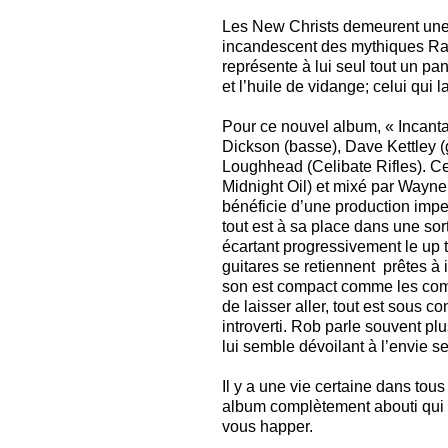
Les New Christs demeurent une 
incandescent des mythiques Ra
représente à lui seul tout un pan
et l’huile de vidange; celui qui 
Pour ce nouvel album, « Incantat
Dickson (basse), Dave Kettley (g
Loughhead (Celibate Rifles). Cet
Midnight Oil) et mixé par Wayne
bénéficie d’une production impec
tout est à sa place dans une sort
écartant progressivement le up t
guitares se retiennent prêtes à 
son est compact comme les com
de laisser aller, tout est sous c
introverti. Rob parle souvent pl
lui semble dévoilant à l’envie 
Il y a une vie certaine dans tous
album complètement abouti qui vo
vous happer.