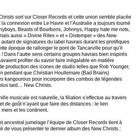
hrists sort sur Closer Records et cette union semble placée
 la connexion entre Le Havre et l’Australie a toujours tourné
unnyboys, Beasts of Bourbons, Johnnys, Happy hate me nots,
ais aussi « Divine Rites » et « Distemper » des New
 autant de signatures du label havrais durant les prolifiques
tte époque de rallonger le pont de Tancarville pour qu’il
 ! Dans l’autre sens certains groupes havrais bien inspirés
aient profiter du savoir faire inégalable en matière
de production des icones de studio telles que Rob Younger,
on pendant que Christian Houllemare (Bad Brains)
des kangourous pour incorporer des combos de légendes
lus tard… New Christs.
e musicale est naturelle, la filiation s’effectue au travers
et de goût n’ayant que faire des distances : le lien
s mers et les continent.
et ancestral jumelage l’équipe de Closer Records tient à
rté de vous présenter le dernier album des New Christs :