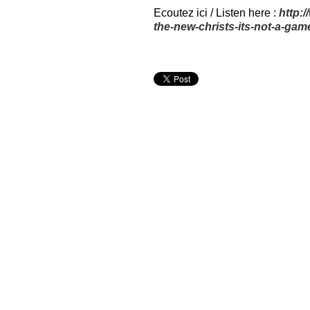
Ecoutez ici / Listen here :
http:
the-new-christs-its-not-a-gam