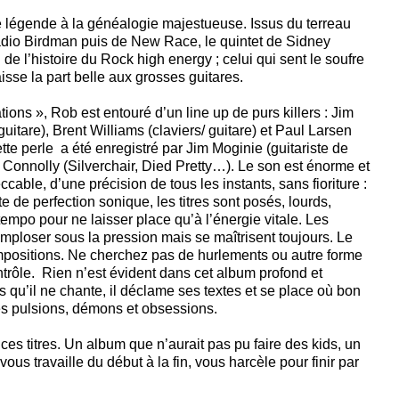
légende à la généalogie majestueuse. Issus du terreau
dio Birdman puis de New Race, le quintet de Sidney
 de l’histoire du Rock high energy ; celui qui sent le soufre
laisse la part belle aux grosses guitares.
ions », Rob est entouré d’un line up de purs killers : Jim
uitare), Brent Williams (claviers/ guitare) et Paul Larsen
te perle a été enregistré par Jim Moginie (guitariste de
 Connolly (Silverchair, Died Pretty…). Le son est énorme et
cable, d’une précision de tous les instants, sans fioriture :
e de perfection sonique, les titres sont posés, lourds,
empo pour ne laisser place qu’à l’énergie vitale. Les
imploser sous la pression mais se maîtrisent toujours. Le
positions. Ne cherchez pas de hurlements ou autre forme
ontrôle. Rien n’est évident dans cet album profond et
us qu’il ne chante, il déclame ses textes et se place où bon
ses pulsions, démons et obsessions.
 ces titres. Un album que n’aurait pas pu faire des kids, un
us travaille du début à la fin, vous harcèle pour finir par