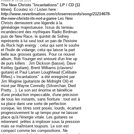
Postée le 14.06.2014
The New Christs "Incantations"
LP / CD (11
titres)
. Ecoutez ici / Listen here :
http://www.reverbnation.com/closerrecords/song/21214678-
the-new-christs-its-not-a-game
Les New
Christs demeurent une légende à la
généalogie majestueuse. Issus du terreau
incandescent des mythiques Radio Birdman
puis de New Race, le quintet de Sidney
représente à lui seul tout un pan de l'histoire
du Rock high energy ; celui qui sent le soufre
et l'huile de vidange; celui qui laisse la part
belle aux grosses guitares. Pour ce nouvel
album, Rob Younger est entouré d'un line up
de purs killers : Jim Dickson (basse), Dave
Kettley (guitare), Brent Williams (claviers/
guitare) et Paul Larsen Loughhead (Celibate
Rifles).« Incantations” a été enregistré par
Jim Moginie (guitariste de Midnight Oil) et
mixé par Wayne Connolly (Silverchair, Died
Pretty…). Le son est énorme et bénéficie
d'une production impeccable, d'une précision
de tous les instants, sans fioriture : tout est à
sa place dans une sorte de perfection
sonique, les titres sont posés, lourds, écartant
progressivement le up tempo pour ne laisser
place qu'à l'énergie vitale. Les guitares se
retiennent prêtes à imploser sous la pression
mais se maîtrisent toujours. Le son est
compact comme les compositions. Ne