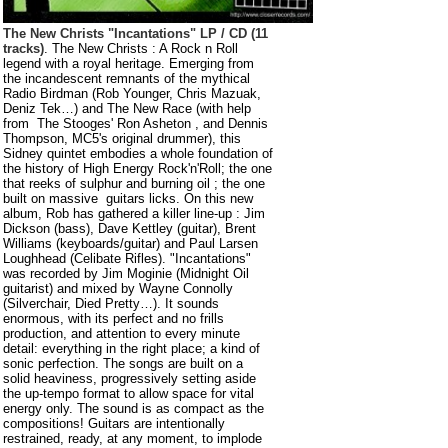
The New Christs "Incantations"
LP / CD (11
tracks)
. The New Christs : A Rock n Roll
legend with a royal heritage. Emerging from
the incandescent remnants of the mythical
Radio Birdman (Rob Younger, Chris Mazuak,
Deniz Tek…) and The New Race (with help
from The Stooges' Ron Asheton , and Dennis
Thompson, MC5's original drummer), this
Sidney quintet embodies a whole foundation of
the history of High Energy Rock'n'Roll; the one
that reeks of sulphur and burning oil ; the one
built on massive guitars licks.
On this new
album, Rob has gathered a killer line-up : Jim
Dickson (bass), Dave Kettley (guitar), Brent
Williams (keyboards/guitar) and Paul Larsen
Loughhead (Celibate Rifles). "Incantations"
was recorded by Jim Moginie (Midnight Oil
guitarist) and mixed by Wayne Connolly
(Silverchair, Died Pretty…). It sounds
enormous, with its perfect and no frills
production, and attention to every minute
detail: everything in the right place; a kind of
sonic perfection. The songs are built on a
solid heaviness, progressively setting aside
the up-tempo format to allow space for vital
energy only. The sound is as compact as the
compositions! Guitars are intentionally
restrained, ready, at any moment, to implode