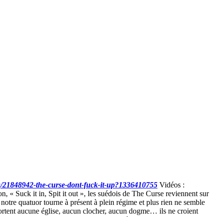
g/21848942-the-curse-dont-fuck-it-up?1336410755
Vidéos :
, « Suck it in, Spit it out », les suédois de The Curse reviennent sur
tre quatuor tourne à présent à plein régime et plus rien ne semble
pportent aucune église, aucun clocher, aucun dogme… ils ne croient