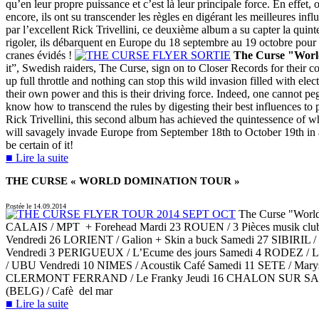
qu’en leur propre puissance et c’est là leur principale force. En effet,
encore, ils ont su transcender les règles en digérant les meilleures inf
par l’excellent Rick Trivellini, ce deuxième album a su capter la quintes
rigoler, ils débarquent en Europe du 18 septembre au 19 octobre pour un
cranes évidés !
The Curse "World
it”, Swedish raiders, The Curse, sign on to Closer Records for their 
up full throttle and nothing can stop this wild invasion filled with e
their own power and this is their driving force. Indeed, one cannot pe
know how to transcend the rules by digesting their best influences to 
Rick Trivellini, this second album has achieved the quintessence of wha
will savagely invade Europe from September 18th to October 19th in a
be certain of it!
■ Lire la suite
THE CURSE « WORLD DOMINATION TOUR »
Postée le 14.09.2014
The Curse "Worl
CALAIS / MPT + Forehead Mardi 23 ROUEN / 3 Pièces musik club 
Vendredi 26 LORIENT / Galion + Skin a buck Samedi 27 SIBIRIL 
Vendredi 3 PERIGUEUX / L’Ecume des jours Samedi 4 RODEZ / La 
/ UBU Vendredi 10 NIMES / Acoustik Café Samedi 11 SETE / Mary
CLERMONT FERRAND / Le Franky Jeudi 16 CHALON SUR SAONE
(BELG) / Cafè del mar
■ Lire la suite