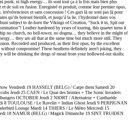
 ni punk, ni high energy… ils sont tout ça à la fois mais bien plus
zz et de soli en fusion. Enregistré et produit, comme leur premier opus,
ue, irrévérencieux et sans concession ! Ces gars là ne sont pas là pour
ns qu’ils boiront bientôt, et jusqu’à la lie, l’hydromel dans vos
lbum subject to de-horn the Vikings of Creation, “Suck it in, Spit out
ination”! Leather hardened by years of touring, this quartet turns it
orship no church, no bell-tower, no dogma… they believe in the might of
energy… they are all that at the same time but much more still. They
sion. Recorded and produced, as their first opus, by the excellent
nd without compromise! These heathens definitely aren't joking, they
y will be drinking the dregs of mead from your hollowed-out skulls;
show Vendredi 19 HASSELT (BELG) / Carpe diem Samedi 20
bs Jeudi 25 CAEN / Le Quai des brumes + The Sonic Invaders
lbangers OCTOBER Jeudi 2 NIORT / Alternateur + Cantharide
redi 8 TOULOUSE / Le Ravelin + Indian Ghost Jeudi 9 PERPIGNAN
derbird Lounge Mardi 14 THIERS / Le Métro Mercredi 15
medi 18 NAMUR (BELG) / Magick Dimanche 19 SINT TRUIDEN