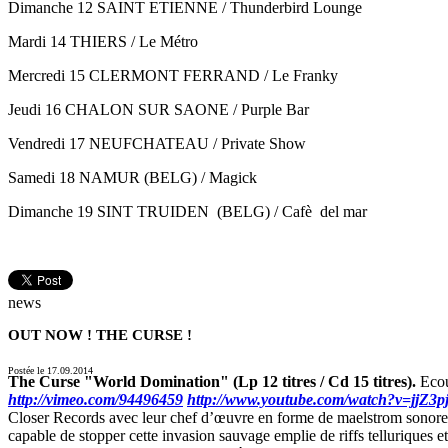
Dimanche 12 SAINT ETIENNE / Thunderbird Lounge
Mardi 14 THIERS / Le Métro
Mercredi 15 CLERMONT FERRAND / Le Franky
Jeudi 16 CHALON SUR SAONE / Purple Bar
Vendredi 17 NEUFCHATEAU / Private Show
Samedi 18 NAMUR (BELG) / Magick
Dimanche 19 SINT TRUIDEN (BELG) / Cafè del mar
news
OUT NOW ! THE CURSE !
Postée le 17.09.2014
The Curse "World Domination" (Lp 12 titres / Cd 15 titres).
Ecout
http://vimeo.com/94496459
http://www.youtube.com/watch?v=jjZ3
Closer Records avec leur chef d’œuvre en forme de maelstrom sonore :
capable de stopper cette invasion sauvage emplie de riffs telluriques 