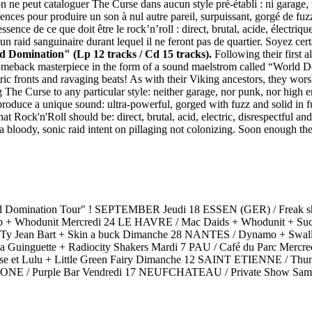
 on ne peut cataloguer The Curse dans aucun style pré-établi : ni garage,
luences pour produire un son à nul autre pareil, surpuissant, gorgé de fu
sence de ce que doit être le rock’n’roll : direct, brutal, acide, électriq
 raid sanguinaire durant lequel il ne feront pas de quartier. Soyez certai
 Domination" (Lp 12 tracks / Cd 15 tracks).
Following their first a
comeback masterpiece in the form of a sound maelstrom called “World Dom
lectric fronts and ravaging beats! As with their Viking ancestors, they w
g The Curse to any particular style: neither garage, nor punk, nor high 
produce a unique sound: ultra-powerful, gorged with fuzz and solid in fu
t Rock'n'Roll should be: direct, brutal, acid, electric, disrespectful a
 bloody, sonic raid intent on pillaging not colonizing. Soon enough the
d Domination Tour" ! SEPTEMBER Jeudi 18 ESSEN (GER) / Freak 
+ Whodunit Mercredi 24 LE HAVRE / Mac Daids + Whodunit + Succu
/ Ty Jean Bart + Skin a buck Dimanche 28 NANTES / Dynamo + Swal
Guinguette + Radiocity Shakers Mardi 7 PAU / Café du Parc Merc
se et Lulu + Little Green Fairy Dimanche 12 SAINT ETIENNE / Thun
 / Purple Bar Vendredi 17 NEUFCHATEAU / Private Show Sa