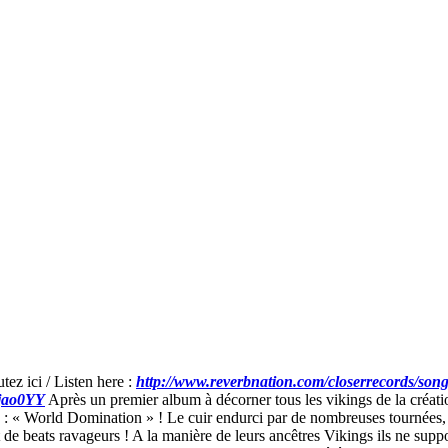
ez ici / Listen here :
http://www.reverbnation.com/closerrecords/son
pjao0YY
Après un premier album à décorner tous les vikings de la création
 « World Domination » ! Le cuir endurci par de nombreuses tournées, no
et de beats ravageurs ! A la manière de leurs ancêtres Vikings ils ne su