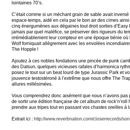
lointaines 70’s.
C’était comme si un méchant grain de sable avait invers
espace-temps, aidé en cela par le bon air des cimes ains
cinq énergumènes aux dégaines tout droit sorties d’Easy R
jamais par quel maléfice, se préserver des rigueurs du te
irrémédiablement leur compteur en une époque bénie où l
Wolf forniquait allègrement avec les envolées incendiaire
The Hopple !
Ajoutez à ces nobles fondations une pincée de punk camb
des Datsun, quelques vicieuses rafales d’harmonica ryt
posez le tout sur un beat lourd de type Jurassic Park et vo
jouvence testostéroné à l’extrême que nous offre The Trap 
allures millésimées.
Vous comprendrez donc aisément que nous n’avons pas pu
de sortir une édition française de cet album de rock’n’roll
prendre aux tripes tout en passant vos chastes oreilles à la
Extrait ici :
http://www.reverbnation.com/closerrecords/so