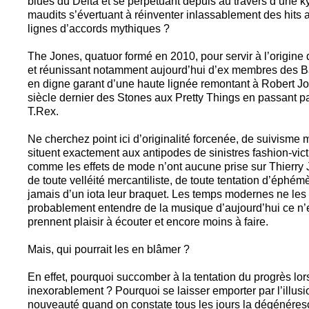
blues du Delta et se perpétuant depuis au travers d’une ky
maudits s’évertuant à réinventer inlassablement des hit
lignes d’accords mythiques ?
The Jones, quatuor formé en 2010, pour servir à l’origine
et réunissant notamment aujourd’hui d’ex membres des B
en digne garant d’une haute lignée remontant à Robert Joh
siècle dernier des Stones aux Pretty Things en passant pa
T.Rex.
Ne cherchez point ici d’originalité forcenée, de suivisme
situent exactement aux antipodes de sinistres fashion-vi
comme les effets de mode n’ont aucune prise sur Thierry 
de toute velléité mercantiliste, de toute tentation d’éphémè
jamais d’un iota leur braquet. Les temps modernes ne les 
probablement entendre de la musique d’aujourd’hui ce n’e
prennent plaisir à écouter et encore moins à faire.
Mais, qui pourrait les en blâmer ?
En effet, pourquoi succomber à la tentation du progrès lor
inexorablement ? Pourquoi se laisser emporter par l’illusi
nouveauté quand on constate tous les jours la dégénére