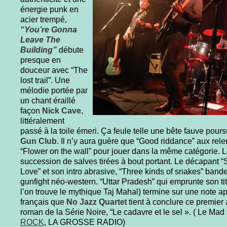
énergie punk en
acier trempé,
“You’re Gonna
Leave The
Building”
débute
presque en
douceur avec “The
lost trail”. Une
mélodie portée par
un chant éraillé
façon
Nick Cave
,
littéralement
passé à la toile émeri. Ça feule telle une bête fauve poursu
Gun Club
. Il n’y aura guère que “Good riddance” aux rel
“Flower on the wall” pour jouer dans la même catégorie. L
succession de salves tirées à bout portant. Le décapant
Love” et son intro abrasive, “Three kinds of snakes” ban
gunfight néo-western. “Uttar Pradesh” qui emprunte son tit
l’on trouve le mythique Taj Mahal) termine sur une note ap
français que
No Jazz Quarte
t tient à conclure ce premier
roman de la Série Noire, “Le cadavre et le sel ».
(
Le Mad
ROCK
, LA GROSSE RADIO)