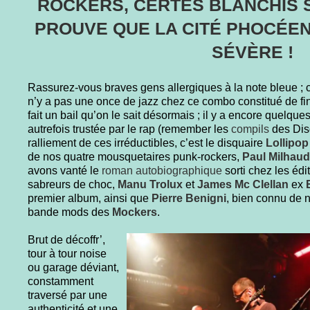
ROCKERS, CERTES BLANCHIS 
PROUVE QUE LA CITÉ PHOCÉE
SÉVÈRE !
Rassurez-vous braves gens allergiques à la note bleue ; co
n’y a pas une once de jazz chez ce combo constitué de fi
fait un bail qu’on le sait désormais ; il y a encore quelques
autrefois trustée par le rap (remember les
compils
des Disq
ralliement de ces irréductibles, c’est le disquaire
Lollipop
de nos quatre mousquetaires punk-rockers,
Paul Milhaud
avons vanté le
roman autobiographique
sorti chez les éd
sabreurs de choc,
Manu Trolux
et
James Mc Clellan
ex
premier album, ainsi que
Pierre Benigni
, bien connu de n
bande mods des
Mockers
.
Brut de décoffr’,
tour à tour noise
ou garage déviant,
constamment
traversé par une
authenticité et une