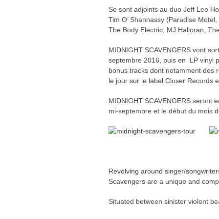
Se sont adjoints au duo Jeff Lee H
Tim O’ Shannassy (Paradise Motel, 
The Body Electric, MJ Halloran, The
MIDNIGHT SCAVENGERS vont sortir 
septembre 2016, puis en LP vinyl p
bonus tracks dont notamment des r
le jour sur le label Closer Records et
MIDNIGHT SCAVENGERS seront en tou
mi-septembre et le début du mois 
Revolving around singer/songwriter
Scavengers are a unique and compe
Situated between sinister violent b