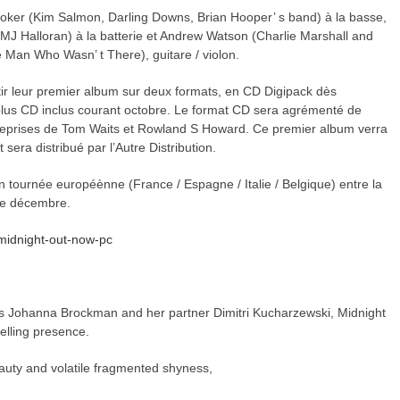
ooker (Kim Salmon, Darling Downs, Brian Hooper’ s band) à la basse,
MJ Halloran) à la batterie et Andrew Watson (Charlie Marshall and
 Man Who Wasn’ t There), guitare / violon.
leur premier album sur deux formats, en CD Digipack dès
lus CD inclus courant octobre. Le format CD sera agrémenté de
eprises de Tom Waits et Rowland S Howard. Ce premier album verra
 sera distribué par l’Autre Distribution.
rnée européènne (France / Espagne / Italie / Belgique) entre la
de décembre.
s Johanna Brockman and her partner Dimitri Kucharzewski, Midnight
lling presence.
eauty and volatile fragmented shyness,