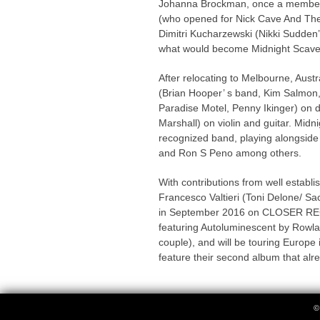
Johanna Brockman, once a member 
(who opened for Nick Cave And The
Dimitri Kucharzewski (Nikki Sudden’
what would become Midnight Scave
After relocating to Melbourne, Austra
(Brian Hooper’ s band, Kim Salmon
Paradise Motel, Penny Ikinger) o
Marshall) on violin and guitar. Mi
recognized band, playing alongsid
and Ron S Peno among others.
With contributions from well establi
Francesco Valtieri (Toni Delone/ 
in September 2016 on CLOSER RE
featuring Autoluminescent by Rowla
couple), and will be touring Europ
feature their second album that alre
©