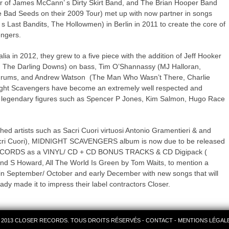
of James McCann’ s Dirty Skirt Band, and The Brian Hooper Band
 Bad Seeds on their 2009 Tour) met up with now partner in songs
 s Last Bandits, The Hollowmen) in Berlin in 2011 to create the core of
ngers.
lia in 2012, they grew to a five piece with the addition of Jeff Hooker
, The Darling Downs) on bass, Tim O’Shannassy (MJ Halloran,
n drums, and Andrew Watson (The Man Who Wasn’t There, Charlie
dnight Scavengers have become an extremely well respected and
e legendary figures such as Spencer P Jones, Kim Salmon, Hugo Race
shed artists such as Sacri Cuori virtuosi Antonio Gramentieri & and
Sacri Cuori), MIDNIGHT SCAVENGERS album is now due to be released
CORDS as a VINYL/ CD + CD BONUS TRACKS & CD Digipack (
nd S Howard, All The World Is Green by Tom Waits, to mention a
e in September/ October and early December with new songs that will
ady made it to impress their label contractors Closer.
 2013 CLOSER RECORDS. TOUS DROITS RÉSERVÉS -
CONTACT
-
MENTIONS LÉGAL