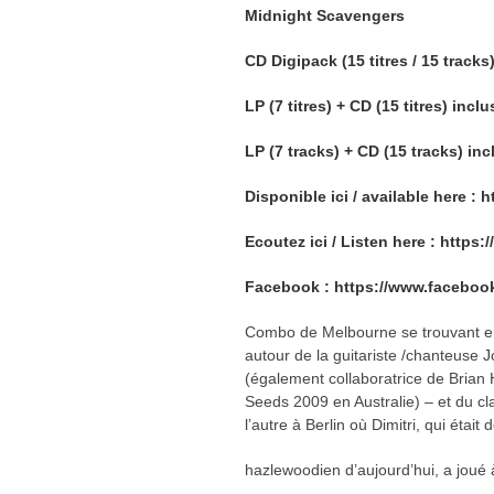
Midnight Scavengers
CD Digipack (15 titres / 15 tracks
LP (7 titres) + CD (15 titres) inclu
LP (7 tracks) + CD (15 tracks) in
Disponible ici / available here :
h
Ecoutez ici / Listen here :
https:
Facebook :
htt
ps:
//www.faceboo
Combo de Melbourne se trouvant e
autour de la guitariste /chanteu
(également collaboratrice de Brian
Seeds 2009 en Australie) – et du cla
l’autre à Berlin où Dimitri, qui étai
hazlewoodien d’aujourd’hui, a joué 