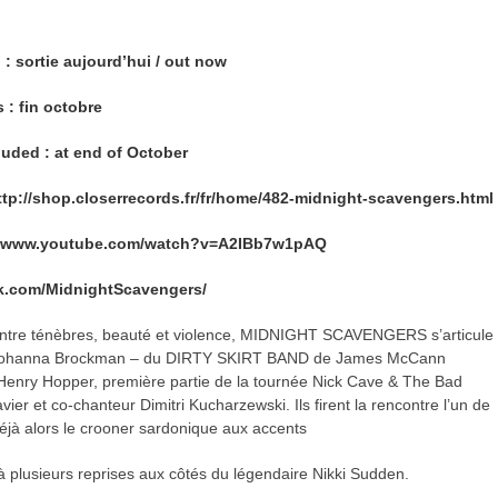
) : sortie aujourd’hui / out now
s : fin octobre
cluded : at end of October
ttp://shop.closerrecords.fr/fr/home/482-midnight-scavengers.html
//www.youtube.com/watch?v=A2IBb7w1pAQ
k.com/MidnightScavenger
s/
ntre ténèbres, beauté et violence, MIDNIGHT SCAVENGERS s’articule
se Johanna Brockman – du DIRTY SKIRT BAND de James McCann
 Henry Hopper, première partie de la tournée Nick Cave & The Bad
vier et co-chanteur Dimitri Kucharzewski. Ils firent la rencontre l’un de
t déjà alors le crooner sardonique aux accents
à plusieurs reprises aux côtés du légendaire Nikki Sudden.