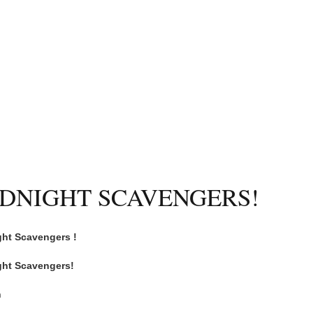
IDNIGHT SCAVENGERS!
ght Scavengers !
ght Scavengers!
n