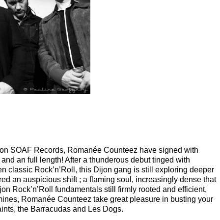
d on SOAF Records, Romanée Counteez have signed with
 and an full length! After a thunderous debut tinged with
classic Rock’n’Roll, this Dijon gang is still exploring deeper
d an auspicious shift ; a flaming soul, increasingly dense that
ijon Rock’n’Roll fundamentals still firmly rooted and efficient,
mines, Romanée Counteez take great pleasure in busting your
aints, the Barracudas and Les Dogs.