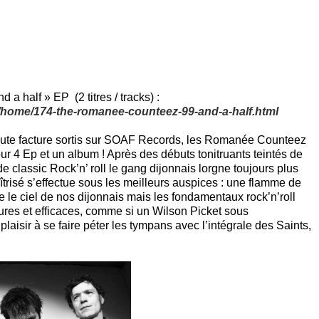
 half » EP (2 titres / tracks) :
fr/home/174-the-romanee-counteez-99-and-a-half.html
aute facture sortis sur SOAF Records, les Romanée Counteez
r 4 Ep et un album ! Après des débuts tonitruants teintés de
de classic Rock’n’ roll le gang dijonnais lorgne toujours plus
trisé s’effectue sous les meilleurs auspices : une flamme de
e le ciel de nos dijonnais mais les fondamentaux rock’n’roll
ures et efficaces, comme si un Wilson Picket sous
aisir à se faire péter les tympans avec l’intégrale des Saints,