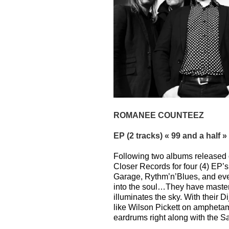
ROMANEE COUNTEEZ
EP (2 tracks) « 99 and a half »
Following two albums release
Closer Records for four (4) EP’s
Garage, Rythm’n’Blues, and even 
into the soul…They have mastere
illuminates the sky. With their D
like Wilson Pickett on ampheta
eardrums right along with the S