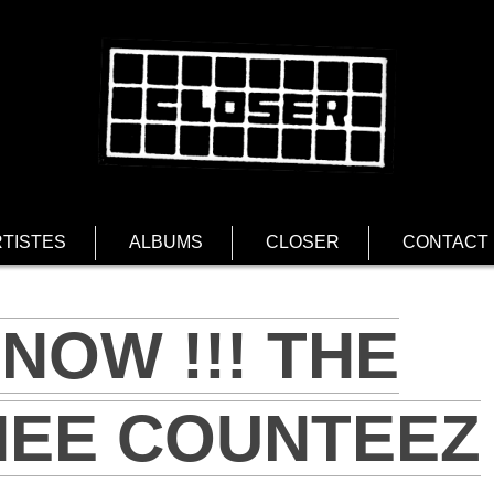
TISTES
ALBUMS
CLOSER
CONTACT
NOW !!! THE
EE COUNTEEZ