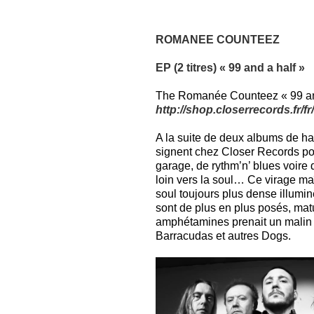
ROMANEE COUNTEEZ
EP (2 titres) « 99 and a half »
The Romanée Counteez « 99 and a
http://shop.closerrecords.fr/
A la suite de deux albums de h
signent chez Closer Records pou
garage, de rythm’n’ blues voire 
loin vers la soul… Ce virage maî
soul toujours plus dense illumin
sont de plus en plus posés, mat
amphétamines prenait un malin pl
Barracudas et autres Dogs.