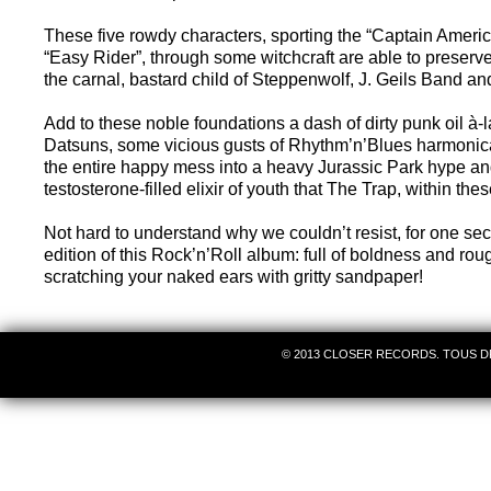
These five rowdy characters, sporting the “Captain America”
“Easy Rider”, through some witchcraft are able to preserv
the carnal, bastard child of Steppenwolf, J. Geils Band a
Add to these noble foundations a dash of dirty punk oil à-
Datsuns, some vicious gusts of Rhythm’n’Blues harmonica
the entire happy mess into a heavy Jurassic Park hype and 
testosterone-filled elixir of youth that The Trap, within th
Not hard to understand why we couldn’t resist, for one se
edition of this Rock’n’Roll album: full of boldness and roug
scratching your naked ears with gritty sandpaper!
© 2013 CLOSER RECORDS. TOUS D