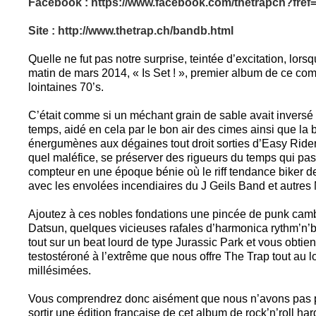
Facebook :
https://www.facebook.com/thetrapch?fref=
Site :
http://www.thetrap.ch/bandb.html
Quelle ne fut pas notre surprise, teintée d’excitation, lo
matin de mars 2014, « Is Set ! », premier album de ce co
lointaines 70’s.
C’était comme si un méchant grain de sable avait invers
temps, aidé en cela par le bon air des cimes ainsi que la
énergumènes aux dégaines tout droit sorties d’Easy Rider 
quel maléfice, se préserver des rigueurs du temps qui pa
compteur en une époque bénie où le riff tendance biker d
avec les envolées incendiaires du J Geils Band et autres
Ajoutez à ces nobles fondations une pincée de punk camb
Datsun, quelques vicieuses rafales d’harmonica rythm’n’
tout sur un beat lourd de type Jurassic Park et vous obtien
testostéroné à l’extrême que nous offre The Trap tout au lo
millésimées.
Vous comprendrez donc aisément que nous n’avons pas pu
sortir une édition française de cet album de rock’n’roll ha