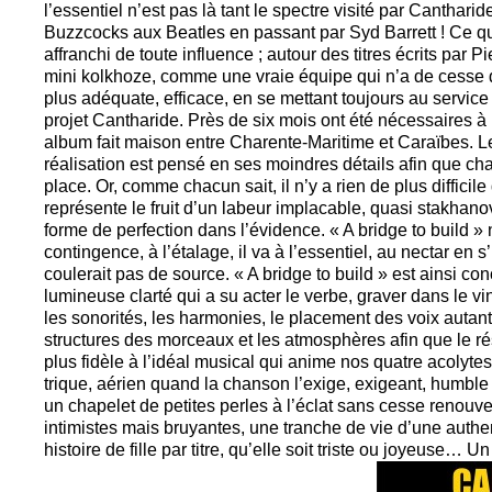
l’essentiel n’est pas là tant le spectre visité par Cantharid
Buzzcocks aux Beatles en passant par Syd Barrett ! Ce quat
affranchi de toute influence ; autour des titres écrits par 
mini kolkhoze, comme une vraie équipe qui n’a de cesse de 
plus adéquate, efficace, en se mettant toujours au servic
projet Cantharide. Près de six mois ont été nécessaires à
album fait maison entre Charente-Maritime et Caraïbes. 
réalisation est pensé en ses moindres détails afin que c
place. Or, comme chacun sait, il n’y a rien de plus difficil
représente le fruit d’un labeur implacable, quasi stakhano
forme de perfection dans l’évidence. « A bridge to build » 
contingence, à l’étalage, il va à l’essentiel, au nectar en 
coulerait pas de source. « A bridge to build » est ainsi 
lumineuse clarté qui a su acter le verbe, graver dans le vin
les sonorités, les harmonies, le placement des voix autant
structures des morceaux et les atmosphères afin que le résul
plus fidèle à l’idéal musical qui anime nos quatre acolyte
trique, aérien quand la chanson l’exige, exigeant, humble 
un chapelet de petites perles à l’éclat sans cesse renouve
intimistes mais bruyantes, une tranche de vie d’une authe
histoire de fille par titre, qu’elle soit triste ou joyeuse… 