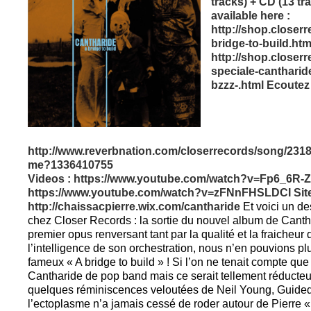
tracks) + CD (13 tr
available here :
http://shop.closerr
bridge-to-build.htm
http://shop.closerr
speciale-cantharide
bzzz-.html
Ecoutez i
http://www.reverbnation.com/closerrecords/song/2318
me?1336410755
Videos :
https://www.youtube.com/watch?v=Fp6_6R-
https://www.youtube.com/watch?v=zFNnFHSLDCI
Sit
http://chaissacpierre.wix.com/cantharide
Et voici un d
chez Closer Records : la sortie du nouvel album de Canthar
premier opus renversant tant par la qualité et la fraicheu
l’intelligence de son orchestration, nous n’en pouvions p
fameux « A bridge to build » ! Si l’on ne tenait compte qu
Cantharide de pop band mais ce serait tellement réducteur
quelques réminiscences veloutées de Neil Young, Guided
l’ectoplasme n’a jamais cessé de roder autour de Pierre