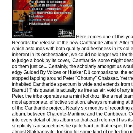
Here comes one of this yea
Records: the release of the new Cantharide album. After "Do
which astounds with both quality and freshness in its colle
inherent in its orchestration, we could no longer wait for th
to judge a book by its cover, Cantharide some might desc
do them justice... Certainly, the scholarly amongst us wo
edgy Guided By Voices or Hüsker Dü comparisons, the ect
stopped lapping around Peter "Choumy" Chaissac. Yet the 
inhabited Cantharide spectrum is wide and extends from t
Barrett ! This quartet is actually as free as air, void of an
Peter, the tribe operates as a mini kolkhoz; like a real tea
most appropriate, effective solution, always remaining at 
of the Cantharide project. Nearly six months of recording
album, between Charente-Maritime and the Caribbean. C
into every detail of this album so that each element has i
simplicity can sometimes be quite hard; in that respect this 
almost Stakhanovite, looking for some kind of perfection in