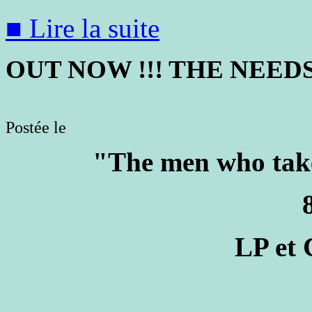
■ Lire la suite
OUT NOW !!! THE NEEDS 
Postée le
"The men who take 
8 èm
LP
et