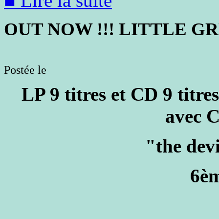
■ Lire la suite
OUT NOW !!! LITTLE GR
Postée le
LP 9 titres et CD 9 titres
avec C
"the devi
6è