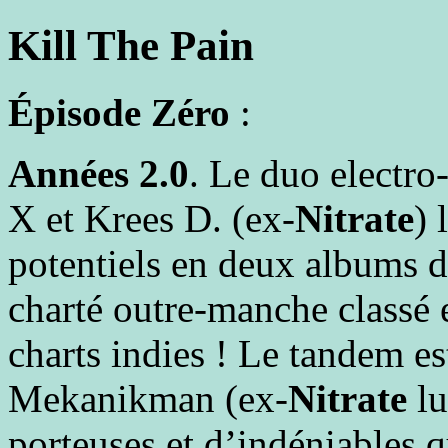
Kill The Pain
Épisode Zéro
:
Années 2.0
. Le duo electr
X et Krees D. (ex-
Nitrate
) 
potentiels en deux albums d
charté outre-manche classé 
charts indies ! Le tandem es
Mekanikman (ex-
Nitrate
lu
porteuses et d’indéniables 