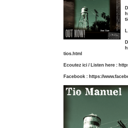
D
h
t
L
D
h
tios.html
Ecoutez ici / Listen here
:
http
Facebook :
https://www.face