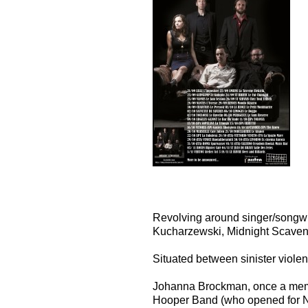
Revolving around singer/songwr
Kucharzewski, Midnight Scaven
Situated between sinister viole
Johanna Brockman, once a memb
Hooper Band (who opened for N