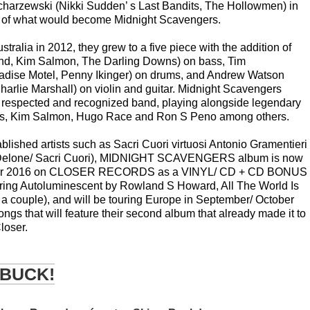
ucharzewski (Nikki Sudden’ s Last Bandits, The Hollowmen) in
re of what would become Midnight Scavengers.
stralia in 2012, they grew to a five piece with the addition of
and, Kim Salmon, The Darling Downs) on bass, Tim
adise Motel, Penny Ikinger) on drums, and Andrew Watson
rlie Marshall) on violin and guitar. Midnight Scavengers
respected and recognized band, playing alongside legendary
es, Kim Salmon, Hugo Race and Ron S Peno among others.
ablished artists such as Sacri Cuori virtuosi Antonio Gramentieri
ni Delone/ Sacri Cuori), MIDNIGHT SCAVENGERS album is now
ember 2016 on CLOSER RECORDS as a VINYL/ CD + CD BONUS
ing Autoluminescent by Rowland S Howard, All The World Is
a couple), and will be touring Europe in September/ October
gs that will feature their second album that already made it to
loser.
 BUCK!