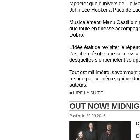
rappeler que l’univers de Tio M
John Lee Hooker à Paco de Luci
Musicalement, Manu Castillo n’a 
duo toute en finesse accompagné
Dobro.
L’idée était de revisiter le répe
l’os, il en résulte une success
desquelles s’entremêlent volup
Tout est millimétré, savamment
respire par lui-même, qui ne doit
auteurs.
■ LIRE LA SUITE
OUT NOW! MIDNI
Postée le 23.09.2016
C
C