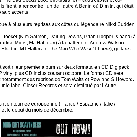
 firent la rencontre l’un de l’autre à Berlin où Dimitri, qui était
e aux accents
oué à plusieurs reprises aux côtés du légendaire Nikki Sudden.
ee Hooker (Kim Salmon, Darling Downs, Brian Hooper’ s band) à
adise Motel, MJ Halloran) à la batterie et Andrew Watson
Electric, MJ Halloran, The Man Who Wasn’ t There), guitare /
tir leur premier album sur deux formats, en CD Digipack
 vinyl plus CD inclus courant octobre. Le format CD sera
t notamment des reprises de Tom Waits et Rowland S Howard.
ur le label Closer Records et sera distribué par l’Autre
n tournée européènne (France / Espagne / Italie /
 et le début du mois de décembre.