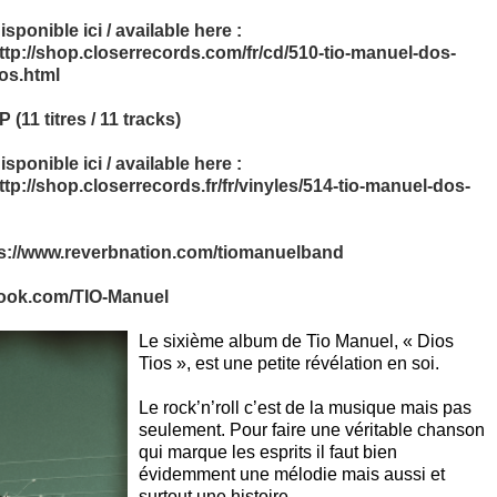
isponible ici / available here :
ttp://shop.closer
records.com/fr/cd/510-tio-manuel-dos-
ios.html
P (11 titres / 11 tracks)
isponible ici / available here :
ttp://shop.closerrecords.fr/fr/vinyles/514-tio-manuel-dos-
s://www.reverbnation.com/tiomanuelband
book.com/TIO-Manuel
Le sixième album de Tio Manuel, « Dios
Tios », est une petite révélation en soi.
Le rock’n’roll c’est de la musique mais pas
seulement. Pour faire une véritable chanson
qui marque les esprits il faut bien
évidemment une mélodie mais aussi et
surtout une histoire.