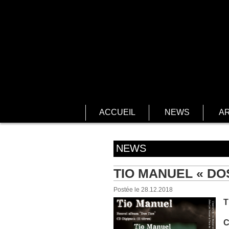
ACCUEIL
NEWS
AR
NEWS
TIO MANUEL « DOS
Postée le 28.12.2018
T
C