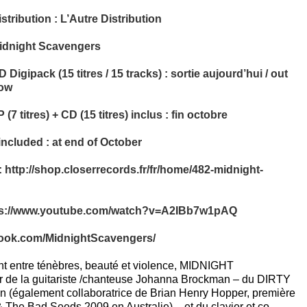
istribution : L’Autre Distribution
idnight Scavengers
 Digipack (15 titres / 15 tracks) : sortie aujourd’hui / out
ow
 (7 titres) + CD (15 titres) inclus : fin octobre
 included : at end of October
:
http://shop.closerrecords.fr/fr/home/482-midnight-
ps://www.youtube.com/watch?v=A2IBb7w1pAQ
book.com/MidnightScavenger
s/
t entre ténèbres, beauté et violence, MIDNIGHT
de la guitariste /chanteuse Johanna Brockman – du DIRTY
également collaboratrice de Brian Henry Hopper, première
& The Bad Seeds 2009 en Australie) – et du clavier et co-