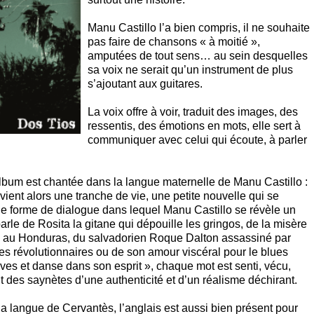
Manu Castillo l’a bien compris, il ne souhaite
pas faire de chansons « à moitié »,
amputées de tout sens… au sein desquelles
sa voix ne serait qu’un instrument de plus
s’ajoutant aux guitares.
La voix offre à voir, traduit des images, des
ressentis, des émotions en mots, elle sert à
communiquer avec celui qui écoute, à parler
album est chantée dans la langue maternelle de Manu Castillo :
ent alors une tranche de vie, une petite nouvelle qui se
une forme de dialogue dans lequel Manu Castillo se révèle un
rle de Rosita la gitane qui dépouille les gringos, de la misère
s au Honduras, du salvadorien Roque Dalton assassiné par
s révolutionnaires ou de son amour viscéral pour le blues
ves et danse dans son esprit », chaque mot est senti, vécu,
t des saynètes d’une authenticité et d’un réalisme déchirant.
à la langue de Cervantès, l’anglais est aussi bien présent pour