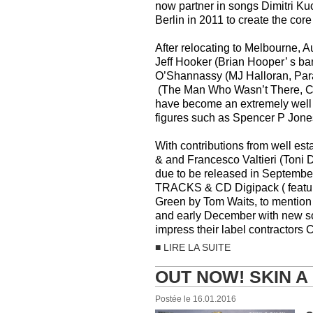
now partner in songs Dimitri K
Berlin in 2011 to create the co
After relocating to Melbourne, Au
Jeff Hooker (Brian Hooper’ s b
O’Shannassy (MJ Halloran, Par
(The Man Who Wasn’t There, Cha
have become an extremely well 
figures such as Spencer P Jon
With contributions from well est
& and Francesco Valtieri (To
due to be released in Sept
TRACKS & CD Digipack ( featur
Green by Tom Waits, to mention 
and early December with new son
impress their label contractors C
■ LIRE LA SUITE
OUT NOW! SKIN A
Postée le 16.01.2016