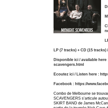
D
M
CD
n
LP
LP (7 tracks) + CD (15 tracks)
Disponible ici / available here 
scavengers.html
Ecoutez ici / Listen here :
htt
Facebook :
htt
ps:
//www.face
Combo de Melbourne se trouvan
SCAVENGERS s’articule autour 
SKIRT BAND de James McCann (
partie de la tournée Nick Cave 