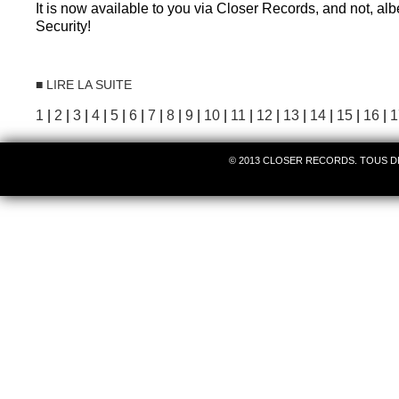
It is now available to you via Closer Records, and not, alb
Security!
■ LIRE LA SUITE
1
|
2
|
3
|
4
|
5
|
6
|
7
|
8
|
9
|
10
|
11
|
12
|
13
|
14
|
15
|
16
|
1
© 2013 CLOSER RECORDS. TOUS D