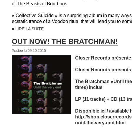
of The Beasts of Bourbons.
« Collective Suicide » is a surprising album in many ways,
ecstatic trance of a Voodoo ritual that will lead you to so
■ LIRE LA SUITE
OUT NOW! THE BRATCHMAN!
Postée le 09.10.2015
Closer Records présente 
Closer Records presents
The Bratchman «Until the 
titres) inclus
LP (11 tracks) + CD (13 t
Disponible ici / available 
http://shop.closerrecords
until-the-very-end.html