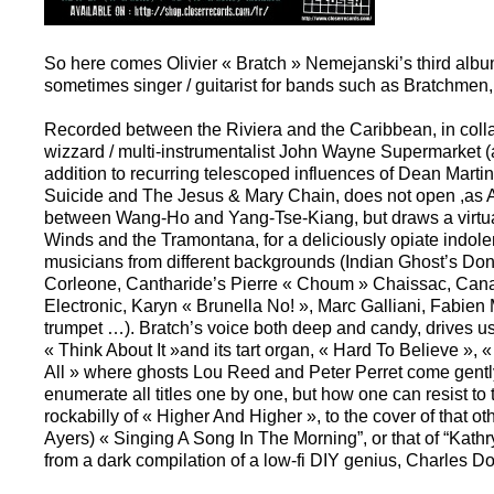
So here comes Olivier « Bratch » Nemejanski’s third alb
sometimes singer / guitarist for bands such as Bratchme
Recorded between the Riviera and the Caribbean, in coll
wizzard / multi-instrumentalist John Wayne Supermarket (a
addition to recurring telescoped influences of Dean Marti
Suicide and The Jesus & Mary Chain, does not open ,as A
between Wang-Ho and Yang-Tse-Kiang, but draws a virtua
Winds and the Tramontana, for a deliciously opiate indolen
musicians from different backgrounds (Indian Ghost’s Do
Corleone, Cantharide’s Pierre « Choum » Chaissac, Ca
Electronic, Karyn « Brunella No! », Marc Galliani, Fabie
trumpet …). Bratch’s voice both deep and candy, drives us
« Think About It »and its tart organ, « Hard To Believe »,
All » where ghosts Lou Reed and Peter Perret come gently
enumerate all titles one by one, but how one can resist to
rockabilly of « Higher And Higher », to the cover of that ot
Ayers) « Singing A Song In The Morning”, or that of “Kathry
from a dark compilation of a low-fi DIY genius, Charles D