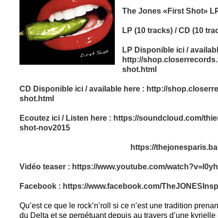
The Jones «First Shot» LP (
LP (10 tracks) / CD (10 tra
LP Disponible ici / availab
http://shop.closerrecords.f
shot.html
CD Disponible ici / available here :
http://shop.closerre
shot.html
Ecoutez ici / Listen here :
https://soundcloud.com/thier
shot-nov2015
https://thejonesparis.
Vidéo teaser :
https://www.youtube.com/watch?v=l0y
Facebook :
https://www.facebook.com/TheJONESInspi
Qu’est ce que le rock’n’roll si ce n’est une tradition prena
du Delta et se perpétuant depuis au travers d’une kyrielle