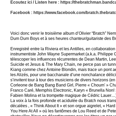
Ecoutez ici / Listen here :
https://thebratchman.bandca
Facebook :
https://www.facebook.com/bratch.thebrat
Voici donc venir le troisième album d’Olivier “Bratch” Nem
Dum Dum Boys et à ses heures chanteur/guitariste des B
Enregistré entre la Riviera et les Antilles, en collaboration
instrumentiste John Wayne Supermarket (a.k.a. Philippe Gil
télescoper les influences récurrentes de Dean Martin, 
Suicide et Jesus & The Mary Chain, ne perce pas un tunn
Kiang comme chez Antoine Blondin, mais trace un pont aér
les Alizés, pour une bacchanale d’une nonchalance délic
s’invitent tour à tour des musiciens de divers horizons (e
Corleone de Bang Bang Band Girl, Pierre « Choum' » Ch
Franco Caré, Memphis Electronic, Karyn « Brunella Non! »
Fabien Molina et la trompette magique de Cédric Lauer…)
La voix à la fois profonde et acidulée du Bratch nous tr
décalées , « Think About It » et son orgue aigrelet, « Har
You Here At All » où les fantômes de Lou Reed et de Pete